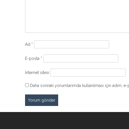
Ad
*
E-posta
*
İnternet sitesi
Daha sonraki yorumlarımda kullanılması için adım, e-p