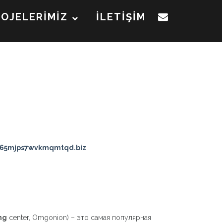
ROJELERİMİZ
İLETİŞİM
i65mjps7wvkmqmtqd.biz
mg
center, Omgonion) – это самая популярная