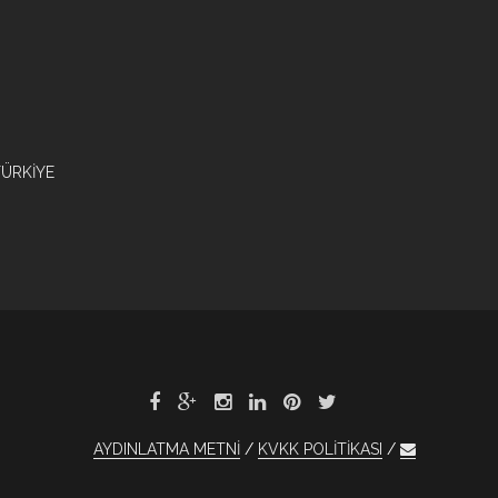
/TÜRKİYE
AYDINLATMA METNİ
KVKK POLİTİKASI