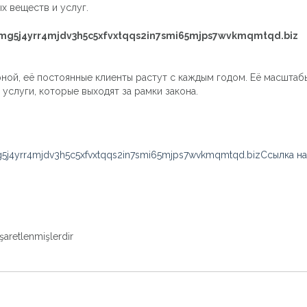
х веществ и услуг.
g5j4yrr4mjdv3h5c5xfvxtqqs2in7smi65mjps7wvkmqmtqd.biz
ой, её постоянные клиенты растут с каждым годом. Её масштабы 
услуги, которые выходят за рамки закона.
5j4yrr4mjdv3h5c5xfvxtqqs2in7smi65mjps7wvkmqmtqd.bizСсылка на
işaretlenmişlerdir