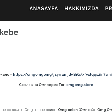
ANASAYFA
HAKKIMIZDA
P
akebe
ркало –
https://omgomgomg5j4yrr4mjdv3h5c5xfvxtqqs2in7sm
Ссылка на Омг через Tor:
omgomg.store
ьные ссылки на Omg в зоне онион.
Omg
onion
(
Омг
сайт,
Omg
,
O