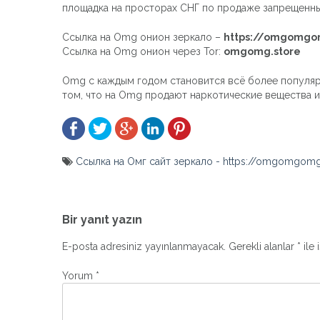
площадка на просторах СНГ по продаже запрещенны
Ссылка на Omg онион зеркало –
https://omgomgom
Ссылка на Omg онион через Tor:
omgomg.store
Omg с каждым годом становится всё более популярн
том, что на Omg продают наркотические вещества и 
Ссылка на Омг сайт зеркало - https://omgomgomg
Yazı
gezinmesi
Bir yanıt yazın
E-posta adresiniz yayınlanmayacak.
Gerekli alanlar
*
ile 
Yorum
*