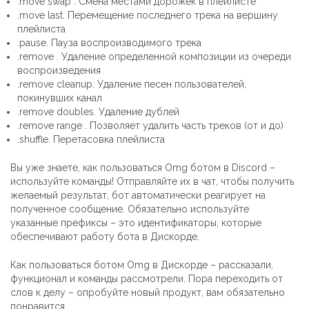
.move swap . Смена местами дорожек в плейлисте
.move last. Перемещение последнего трека на вершину
плейлиста
.pause. Пауза воспроизводимого трека
.remove . Удаление определенной композиции из очереди
воспроизведения
.remove cleanup. Удаление песен пользователей,
покинувших канал
.remove doubles. Удаление дублей
.remove range . Позволяет удалить часть треков (от и до)
.shuffle. Перетасовка плейлиста
Вы уже знаете, как пользоваться Omg ботом в Discord –
используйте команды! Отправляйте их в чат, чтобы получить
желаемый результат, бот автоматически реагирует на
полученное сообщение. Обязательно используйте
указанные префиксы – это идентификаторы, которые
обеспечивают работу бота в Дискорде.
Как пользоваться ботом Omg в Дискорде – рассказали,
функционал и команды рассмотрели. Пора переходить от
слов к делу – опробуйте новый продукт, вам обязательно
понравится.