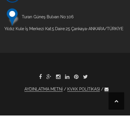
Turan Güneş Bulvarı No:106
Yıldız Kule İş Merkezi Kat:5 Daire:25 Çankaya-ANKARA/TÜRKİYE
AYDINLATMA METNİ
KVKK POLİTİKASI
et
tobet
1xBet
1xBet