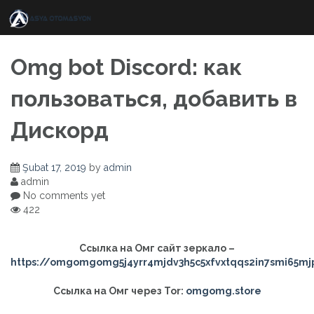
Skip
to
content
Omg bot Discord: как
пользоваться, добавить в
Дискорд
Şubat 17, 2019
by
admin
admin
No comments yet
422
Ссылка на Омг сайт зеркало –
https://omgomgomg5j4yrr4mjdv3h5c5xfvxtqqs2in7smi65m
Ссылка на Омг через Tor:
omgomg.store