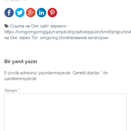
Ссылка на Омг сайт зеркало -
https://omgomgomg5j4yrr4mjdv3h5c5xfvxtqqs2in7smi65mjps7w
на Омг через Tor: omgomg.storeНазвание категории
Yazı
gezinmesi
Bir yanıt yazın
E-posta adresiniz yayınlanmayacak.
Gerekli alanlar
*
ile
işaretlenmişlerdir
Yorum
*