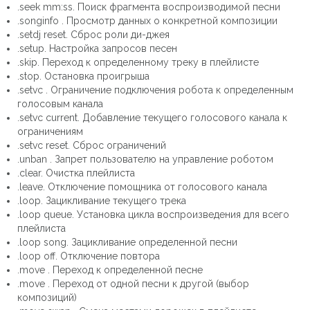
.seek mm:ss. Поиск фрагмента воспроизводимой песни
.songinfo . Просмотр данных о конкретной композиции
.setdj reset. Сброс роли ди-джея
.setup. Настройка запросов песен
.skip
. Переход к определенному треку в плейлисте
.stop. Остановка проигрыша
.setvc . Ограничение подключения робота к определенным
голосовым канала
.setvc current. Добавление текущего голосового канала к
ограничениям
.setvc reset. Сброс ограничений
.unban . Запрет пользователю на управление роботом
.clear. Очистка плейлиста
.leave. Отключение помощника от голосового канала
.loop. Зацикливание текущего трека
.loop queue. Установка цикла воспроизведения для всего
плейлиста
.loop song. Зацикливание определенной песни
.loop off. Отключение повтора
.move . Переход к определенной песне
.move . Переход от одной песни к другой (выбор
композиций)