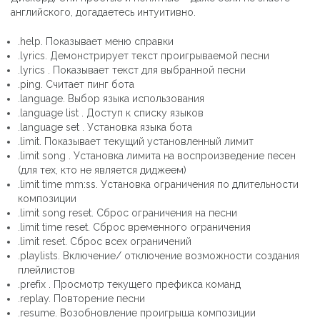
английского, догадаетесь интуитивно.
.help. Показывает меню справки
.lyrics. Демонстрирует текст проигрываемой песни
.lyrics . Показывает текст для выбранной песни
.ping. Считает пинг бота
.language. Выбор языка использования
.language list . Доступ к списку языков
.language set . Установка языка бота
.limit. Показывает текущий установленный лимит
.limit song . Установка лимита на воспроизведение песен
(для тех, кто не является диджеем)
.limit time mm:ss. Установка ограничения по длительности
композиции
.limit song reset. Сброс ограничения на песни
.limit time reset. Сброс временного ограничения
.limit reset. Сброс всех ограничений
.playlists. Включение/ отключение возможности создания
плейлистов
.prefix . Просмотр текущего префикса команд
.replay. Повторение песни
.resume. Возобновление проигрыша композиции