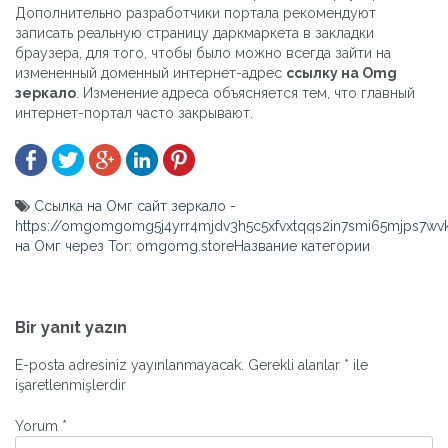
Дополнительно разработчики портала рекомендуют
записать реальную страницу даркмаркета в закладки
браузера, для того, чтобы было можно всегда зайти на
измененный доменный интернет-адрес
ссылку на Omg
зеркало
. Изменение адреса объясняется тем, что главный
интернет-портал часто закрывают.
Ссылка на Омг сайт зеркало -
https://omgomgomg5j4yrr4mjdv3h5c5xfvxtqqs2in7smi65mjps7w
на Омг через Tor: omgomg.storeНазвание категории
Yazı
gezinmesi
Bir yanıt yazın
E-posta adresiniz yayınlanmayacak.
Gerekli alanlar
*
ile
işaretlenmişlerdir
Yorum
*