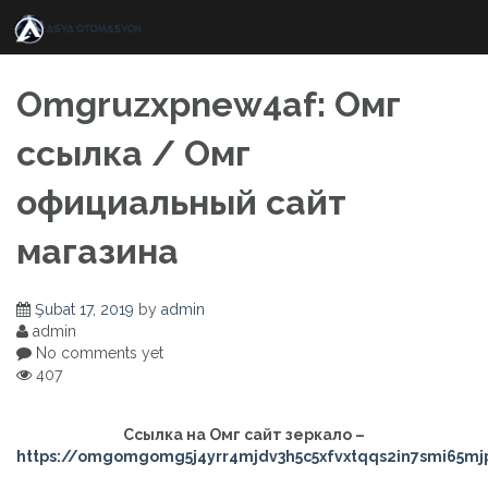
Skip
to
content
Omgruzxpnew4af: Омг
ссылка / Омг
официальный сайт
магазина
Şubat 17, 2019
by
admin
admin
No comments yet
407
Ссылка на Омг сайт зеркало –
https://omgomgomg5j4yrr4mjdv3h5c5xfvxtqqs2in7smi65m